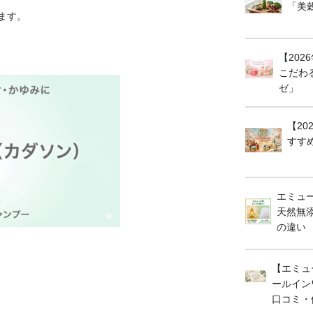
「美
ます。
【20
こだわ
ゼ」
【2
すす
エミュ
天然無
の違い
【エミュ
ールイン
口コミ・