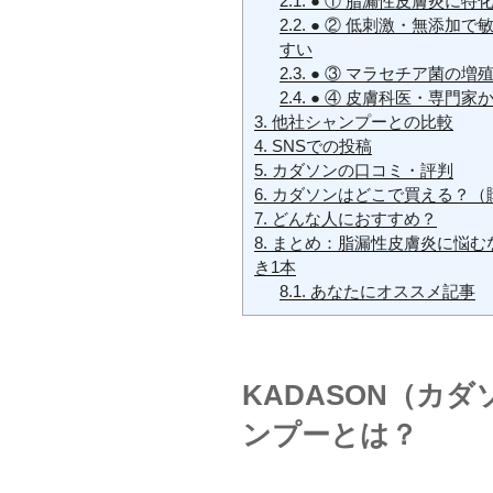
2.1.
● ① 脂漏性皮膚炎に特
2.2.
● ② 低刺激・無添加で
すい
2.3.
● ③ マラセチア菌の増
2.4.
● ④ 皮膚科医・専門家
3.
他社シャンプーとの比較
4.
SNSでの投稿
5.
カダソンの口コミ・評判
6.
カダソンはどこで買える？（
7.
どんな人におすすめ？
8.
まとめ：脂漏性皮膚炎に悩む
き1本
8.1.
あなたにオススメ記事
KADASON（カ
ンプーとは？