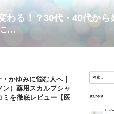
変わる！？30代・40代か
に…
検
ケ・かゆみに悩む人へ｜
索:
ダソン）薬用スカルプシャ
コミを徹底レビュー【医
最近の投稿
リピ