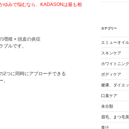
かゆみで悩むなら、KADASONは最も相
カテゴリー
増殖 × 頭皮の炎症
エミューオイ
ラブルです。
スキンケア
ホワイトニン
この2つに同時にアプローチできる
ボディケア
ー。
健康、ダイエ
口臭ケア
未分類
眉毛、まつ毛
青汁