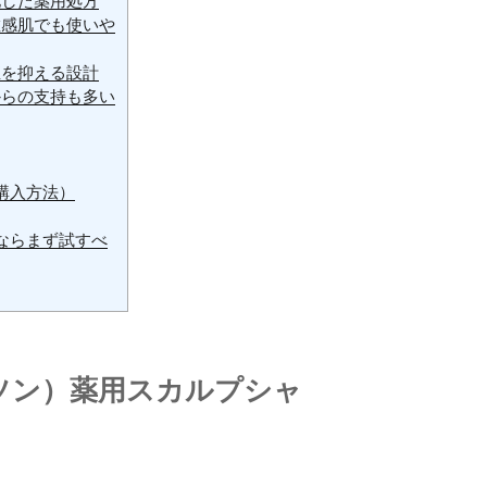
化した薬用処方
敏感肌でも使いや
殖を抑える設計
からの支持も多い
購入方法）
ならまず試すべ
ダソン）薬用スカルプシャ