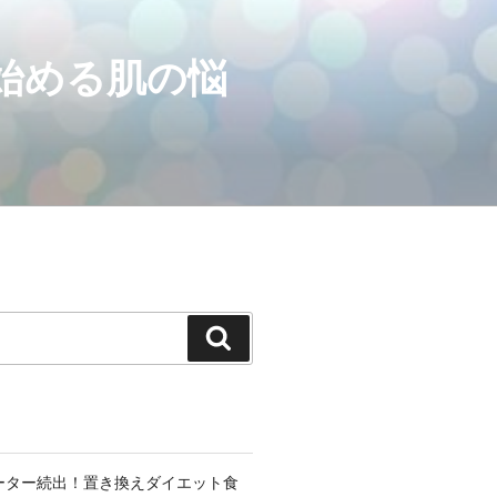
ら始める肌の悩
検
索
ーター続出！置き換えダイエット食