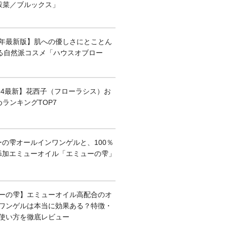
穀菜／ブルックス」
26年最新版】肌への優しさにとことん
る自然派コスメ「ハウスオブロー
024最新】花西子（フローラシス）お
めランキングTOP7
ーの雫オールインワンゲルと、100％
添加エミューオイル「エミューの雫」
ーの雫】エミューオイル高配合のオ
ワンゲルは本当に効果ある？特徴・
使い方を徹底レビュー