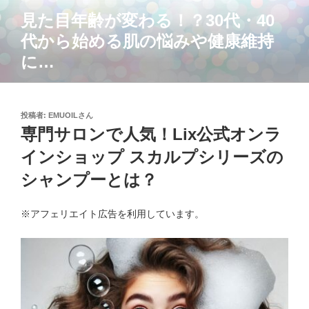
コ
見た目年齢が変わる！？30代・40
ン
代から始める肌の悩みや健康維持
テ
ン
に…
ツ
へ
ス
投
投稿者:
EMUOILさん
キ
稿
専門サロンで人気！Lix公式オンラ
ッ
日:
インショップ スカルプシリーズの
プ
シャンプーとは？
※アフェリエイト広告を利用しています。