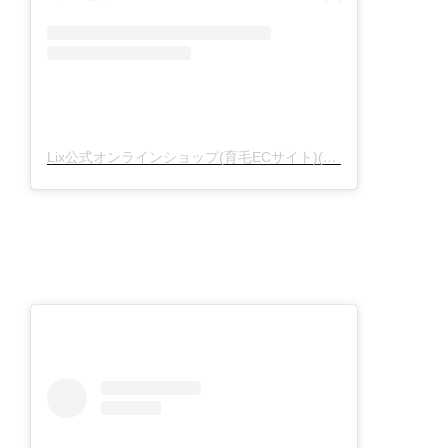
Lix公式オンラインショップ(育毛ECサイト)(@lixscalp)がシェアした投稿