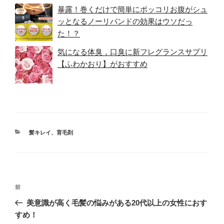
暴露！巻くだけで簡単にポッコリお腹がシュ
ッとなるノーリバンドの効果はウソだっ
た！？
気になる体臭，口臭に新フレグランスサプリ
【ふわかおり】がおすすめ
カ
髪キレイ、育毛剤
テ
ゴ
リ
ー
投
前
前
稿
の
美意識が高く毛髪の悩みがある20代以上の女性におす
ナ
投
すめ！
ビ