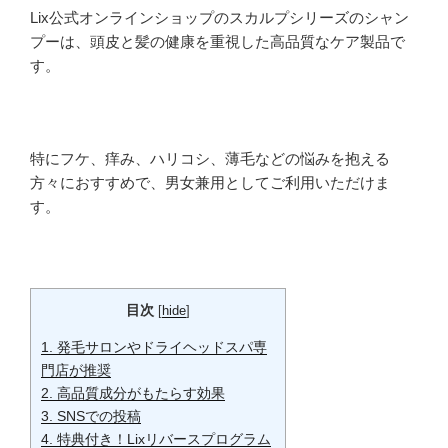
Lix公式オンラインショップのスカルプシリーズのシャン
プーは、頭皮と髪の健康を重視した高品質なケア製品で
す。
特にフケ、痒み、ハリコシ、薄毛などの悩みを抱える
方々におすすめで、男女兼用としてご利用いただけま
す。
目次
[
hide
]
1.
発毛サロンやドライヘッドスパ専
門店が推奨
2.
高品質成分がもたらす効果
3.
SNSでの投稿
4.
特典付き！Lixリバースプログラム