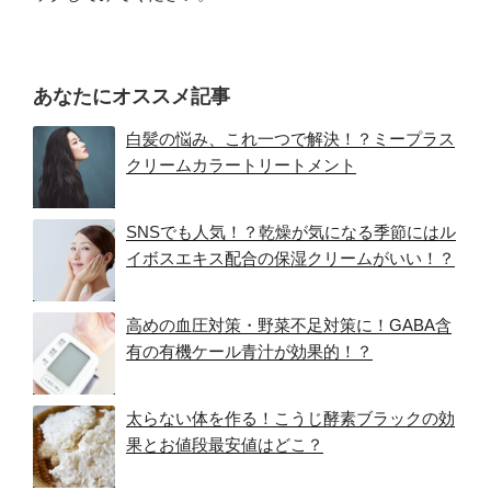
あなたにオススメ記事
白髪の悩み、これ一つで解決！？ミープラス
クリームカラートリートメント
SNSでも人気！？乾燥が気になる季節にはル
イボスエキス配合の保湿クリームがいい！？
高めの血圧対策・野菜不足対策に！GABA含
有の有機ケール青汁が効果的！？
太らない体を作る！こうじ酵素ブラックの効
果とお値段最安値はどこ？