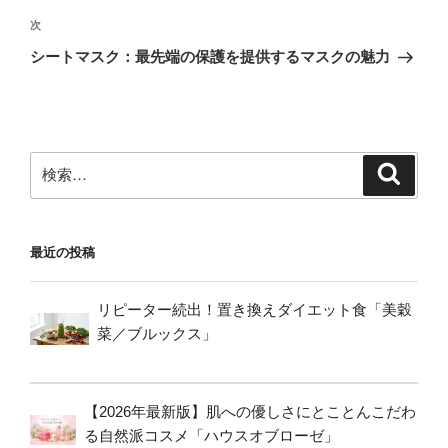
稿
ゲ
次
次
の
ー
シートマスク：最先端の保護を提供するマスクの魅力
投
シ
稿
ョ
ン
検
検
索
索:
最近の投稿
リピーター続出！置き換えダイエット食「美穀
菜／ブルックス」
【2026年最新版】肌への優しさにとことんこだわ
る自然派コスメ「ハウスオブローゼ」