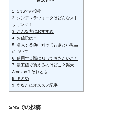
目次
[
hide
]
1.
SNSでの投稿
2.
シンデレラウォークはどんなスト
ッキング？
3.
こんな方におすすめ
4.
お値段は？
5.
購入する前に知っておきたい返品
について
6.
使用する際に知っておきたいこと
7.
最安値で買えるのはどこ？楽天、
Amazon？それとも…
8.
まとめ
9.
あなたにオススメ記事
SNSでの投稿