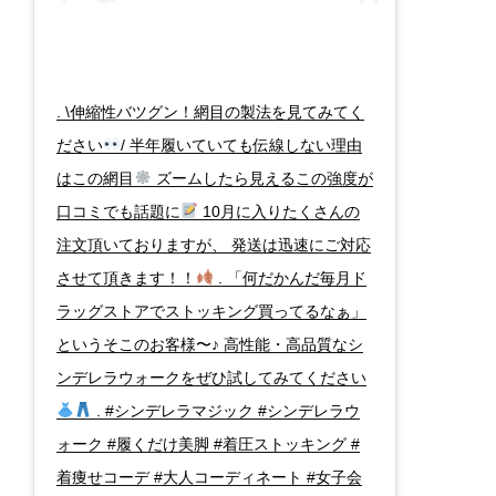
. \伸縮性バツグン！網目の製法を見てみてく
ださい
/ 半年履いていても伝線しない理由
はこの網目
ズームしたら見えるこの強度が
口コミでも話題に
10月に入りたくさんの
注文頂いておりますが、 発送は迅速にご対応
させて頂きます！！
. 「何だかんだ毎月ド
ラッグストアでストッキング買ってるなぁ」
というそこのお客様〜♪ 高性能・高品質なシ
ンデレラウォークをぜひ試してみてください
. #シンデレラマジック #シンデレラウ
ォーク #履くだけ美脚 #着圧ストッキング #
着痩せコーデ #大人コーディネート #女子会