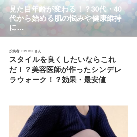
コ
見た目年齢が変わる！？30代・40
ン
代から始める肌の悩みや健康維持
テ
ン
に…
ツ
へ
ス
投
投稿者:
EMUOILさん
キ
稿
スタイルを良くしたいならこれ
ッ
日:
だ！？美容医師が作ったシンデレ
プ
ラウォーク！？効果・最安値