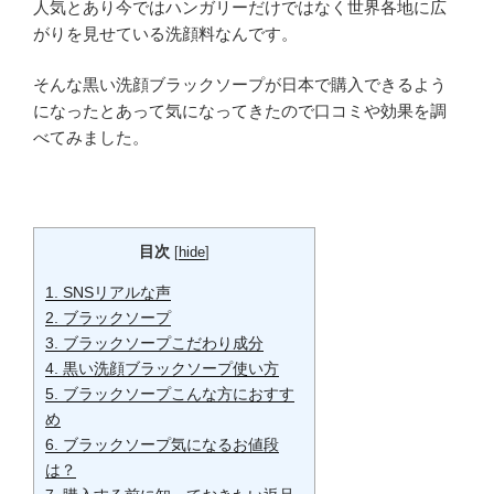
人気とあり今ではハンガリーだけではなく世界各地に広
がりを見せている洗顔料なんです。
そんな黒い洗顔ブラックソープが日本で購入できるよう
になったとあって気になってきたので口コミや効果を調
べてみました。
目次
[
hide
]
1.
SNSリアルな声
2.
ブラックソープ
3.
ブラックソープこだわり成分
4.
黒い洗顔ブラックソープ使い方
5.
ブラックソープこんな方におすす
め
6.
ブラックソープ気になるお値段
は？