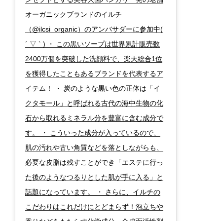
オーガニックブランドのイルチ
（@ilcsi_organic）のアンバサダーに参加中(
´ ▽ ` ) ・ この黒いソープは世界累計販売数
2400万個を突破した洗顔料で、楽天総合1位
を獲得したこともあるブランドを代表するア
イテム！ ・ 炭のような黒い色の正体は「イ
クタモール」と呼ばれる古代の海中生物の化
石から取れるミネラル分を豊富に含む成分で
す。 ・ こういった成分が入っているので、
肌の汚れや古い角質などを落としながらも、
必要な皮脂は残すことができ「エステに行っ
た後のようなつるりとした肌が手に入る」と
話題になっています。 ・ さらに、イルチの
こだわりはこれだけにとどまらず！泡立ちや