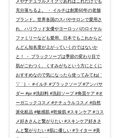
メやナチュラルメイクであればこれだけでも
充分落ちるよ。 ・ イルチは創業60年の老舗
ブランド。世界各国のスパやサロンで愛用さ
れ、ハリウッド女優やヨーロッパのロイヤル
ファミリーなども愛用。日本でもこれからど
んどん知名度が上がっていくのではないか
と！ ・ ブラックソープは季節の変わり目で
肌がごわつく、くすみがちという方にとくに
おすすめなので気になったら使ってみてね( ´
▽ ` ) ・ #イルチ #ブラックソープ #アンバサ
ダー #pr #洗顔料 #洗顔ソープ #角質ケア #オ
ーガニックコスメ #ナチュラルコスメ #自然
派化粧品 #敏感肌 #乾燥肌 #スキンケア #コス
メ好きさんと繋がりたい #スキンケア好きさ
んと繋がりたい #肌に優しい #ライター #美