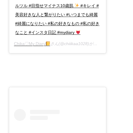
ルツル #目指せマイナス10歳肌
#キレイ #
美容好きな人と繋がりたい #いつまでも綺麗
#綺麗になりたい #私の好きなもの #私の好き
なこと #インスタ日記 #mydiary
Chika♡My Diary
さん(@chiiikaa1028)がシェアした投稿 –
2