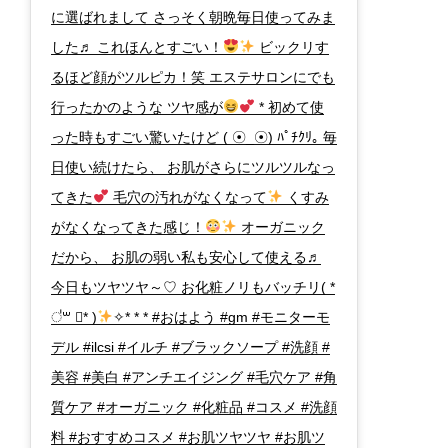
に選ばれまして さっそく朝晩毎日使ってみま
した♬ これほんとすごい！
ビックリす
るほど顔がツルピカ！笑 エステサロンにでも
行ったかのような ツヤ感が
* 初めて使
った時もすごい驚いたけど ( ☉_☉) ﾊﾟﾁｸﾘ｡ 毎
日使い続けたら、 お肌がさらにツルツルなっ
てきた
毛穴の汚れがなくなって
くすみ
がなくなってきた感じ！
オーガニック
だから、 お肌の弱い私も安心して使える♬
今日もツヤツヤ～♡ お化粧ノリもバッチリ( *
॑꒳ ॑* )
✧* * * #おはよう #gm #モニターモ
デル #ilcsi #イルチ #ブラックソープ #洗顔 #
美容 #美白 #アンチエイジング #毛穴ケア #角
質ケア #オーガニック #化粧品 #コスメ #洗顔
料 #おすすめコスメ #お肌ツヤツヤ #お肌ツ