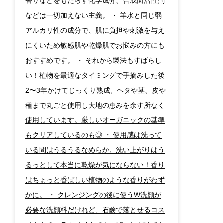
香りなどをもたらす化学成分、合成面活性剤
などは一切加えない主義。 ・ 羊水と同じ弱
アルカリ性の成分で、肌に負担や刺激を与え
にくいため敏感肌や乾燥肌でお悩みの方にも
おすすめです。 ・ それから製法もすばらし
い！植物を最適なタイミングで手摘みした後
2〜3年かけてじっくり熟成。ヘタや茎、皮や
種まで丸ごと使用し大地の恵みを余す所なく
使用しています。厳しいオーガニックの基準
もクリアしているのも◎ ・ 使用感は洗って
いる間はうるうるなめらか。洗い上がりはう
るっとして本当に乾燥が気にならない！香り
はちょっと香ばしい植物のような香りがわず
かに。 ・ クレンジングの後に使うW洗顔が
必要な洗顔料だけれど、石鹸で落とせるコス