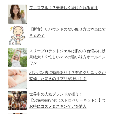
ファスフル！？美味しく続けられる青汁
【断食】リバウンドのない痩せ方は本当にで
きるの？
スリープロテクトジェルは肌の３台悩みに効
果絶大！？忙しいママの強い味方オールイン
ワン
パンパン脚に効果あり！？有名クリニックが
監修した驚きのサプリが凄い！？
世界中の人気ブランドが揃う！
【Strawberrynet（ストロベリーネット）】で
お得にコスメ＆スキンケアを購入