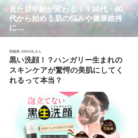
コ
見た目年齢が変わる！？30代・40
ン
代から始める肌の悩みや健康維持
テ
ン
に…
ツ
へ
ス
投
投稿者:
EMUOILさん
キ
稿
黒い洗顔！？ハンガリー生まれの
ッ
日:
スキンケアが驚愕の美肌にしてく
プ
れるって本当？